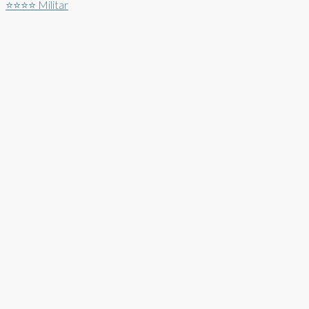
⭐⭐⭐⭐
Militar