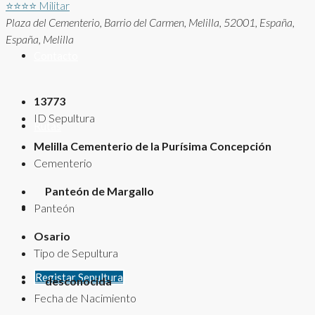
⭐⭐⭐⭐
Militar
Plaza del Cementerio, Barrio del Carmen, Melilla, 52001, España,
España, Melilla
Contacto
13773
ID Sepultura
Rutas
Melilla Cementerio de la Purísima Concepción
Cementerio
Panteón de Margallo
Panteón
Osario
Tipo de Sepultura
Registar Sepultura
desconocida
Fecha de Nacimiento