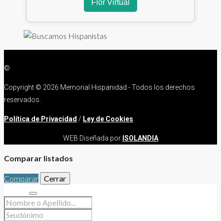
Flor Virtual
©
Copyright ©
2026 Memorial Hispanidad - Todos los derechos
reservados.
Política de Privacidad
/
Ley de Cookies
WEB Diseñada por
ISOLANDIA
Comparar listados
Comparar
Cerrar
Buscar