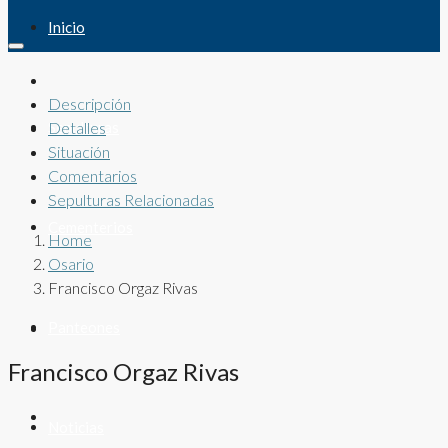
Inicio
Descripción
Sepulturas
Detalles
Situación
Comentarios
Sepulturas Relacionadas
Cementerios
Home
Osario
Francisco Orgaz Rivas
Panteones
Francisco Orgaz Rivas
Noticias