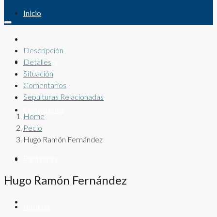
Inicio
Descripción
Sepulturas
Detalles
Situación
Comentarios
Sepulturas Relacionadas
Cementerios
Home
Pecio
Hugo Ramón Fernández
Panteones
Hugo Ramón Fernández
Noticias