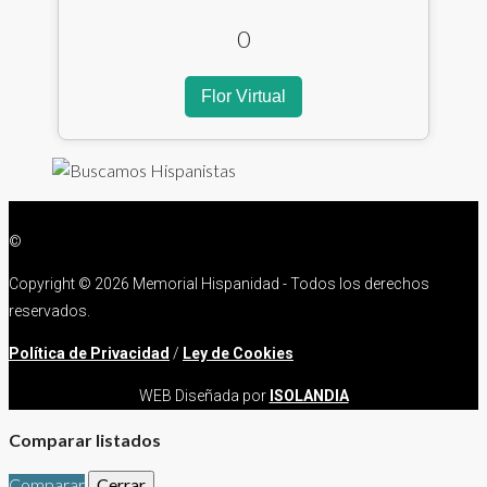
0
Flor Virtual
©
Copyright ©
2026 Memorial Hispanidad - Todos los derechos
reservados.
Política de Privacidad
/
Ley de Cookies
WEB Diseñada por
ISOLANDIA
Comparar listados
Comparar
Cerrar