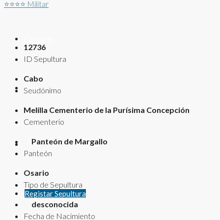
⭐⭐⭐⭐
Militar
Contacto
12736
ID Sepultura
Cabo
Rutas
Seudónimo
Melilla Cementerio de la Purísima Concepción
Cementerio
Panteón de Margallo
Panteón
Osario
Tipo de Sepultura
Registar Sepultura
desconocida
Fecha de Nacimiento