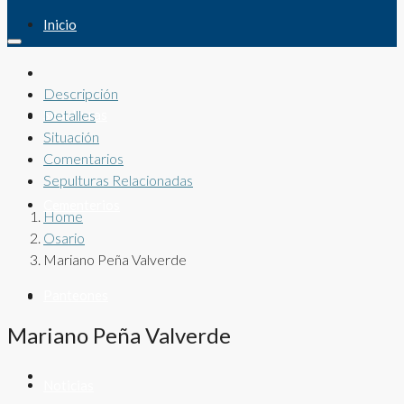
Inicio
Descripción
Sepulturas
Detalles
Situación
Comentarios
Sepulturas Relacionadas
Cementerios
Home
Osario
Mariano Peña Valverde
Panteones
Mariano Peña Valverde
Noticias