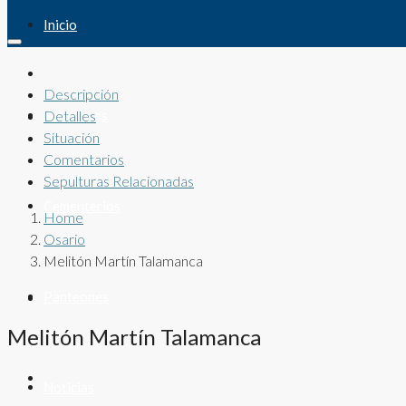
Inicio
Descripción
Sepulturas
Detalles
Situación
Comentarios
Sepulturas Relacionadas
Cementerios
Home
Osario
Melitón Martín Talamanca
Panteones
Melitón Martín Talamanca
Noticias