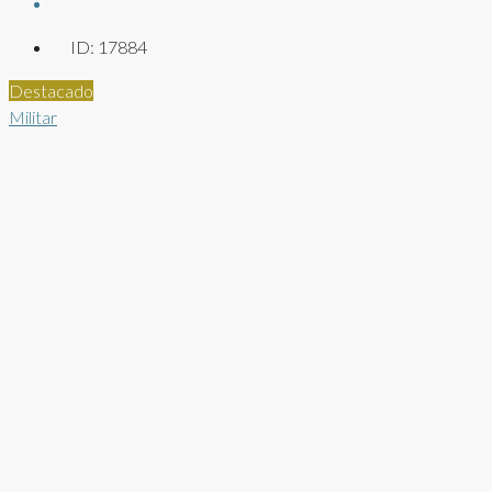
ID:
17884
Destacado
Militar