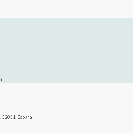
n
a, 52001, España