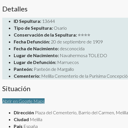
Detalles
ID Sepultura:
13644
Tipo de Sepultura:
Osario
Conservación de la Sepultura:
⭐⭐⭐⭐
Fecha Defunción:
20 de septiembre de 1909
Fecha de Nacimiento:
desconocida
Lugar de Nacimiento:
Navahermosa TOLEDO
Lugar de Defunción:
Marruecos
Panteón:
Panteón de Margallo
Cementerio:
Melilla Cementerio de la Purísima Concepció
Situación
Abrir en Google Maps
Dirección
Plaza del Cementerio, Barrio del Carmen, Melill
Ciudad
Melilla
País
España