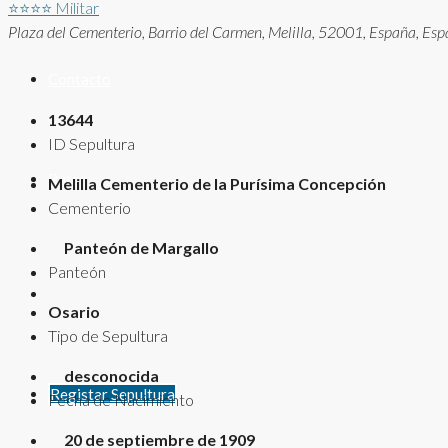
⭐⭐⭐⭐
Militar
Plaza del Cementerio, Barrio del Carmen, Melilla, 52001, España, Esp
Contacto
13644
ID Sepultura
Rutas
Melilla Cementerio de la Purísima Concepción
Cementerio
Panteón de Margallo
Panteón
Osario
Tipo de Sepultura
desconocida
Registar Sepultura
Fecha de Nacimiento
20 de septiembre de 1909