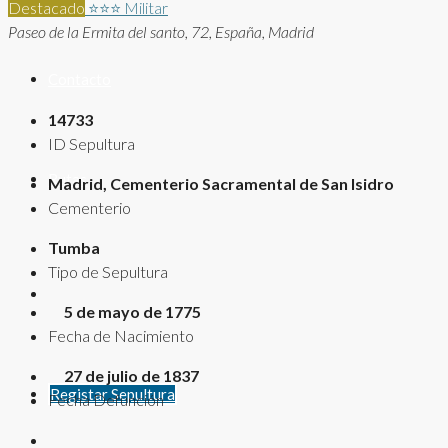
Destacado
⭐⭐⭐
Militar
Paseo de la Ermita del santo, 72, España, Madrid
Contacto
14733
ID Sepultura
Rutas
Madrid, Cementerio Sacramental de San Isidro
Cementerio
Tumba
Tipo de Sepultura
5 de mayo de 1775
Fecha de Nacimiento
27 de julio de 1837
Registar Sepultura
Fecha Defunción