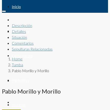
Inicio
Descripción
Sepulturas
Detalles
Situación
Comentarios
Sepulturas Relacionadas
Cementerios
Home
Tumba
Pablo Morillo y Morillo
Panteones
Pablo Morillo y Morillo
Noticias