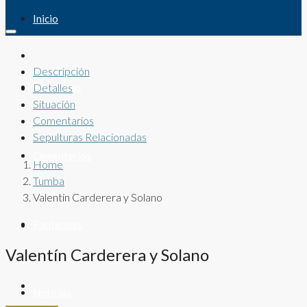
Inicio
Descripción
Sepulturas
Detalles
Situación
Comentarios
Sepulturas Relacionadas
Cementerios
Home
Tumba
Valentín Carderera y Solano
Panteones
Valentín Carderera y Solano
Noticias