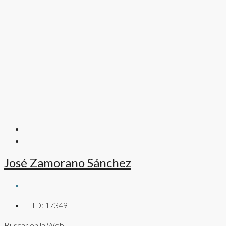
José Zamorano Sánchez
ID:
17349
Buscar en la Web