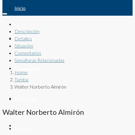
Inicio
Descripción
Sepulturas
Detalles
Situación
Comentarios
Sepulturas Relacionadas
Cementerios
Home
Tumba
Walter Norberto Almirón
Panteones
Walter Norberto Almirón
Noticias