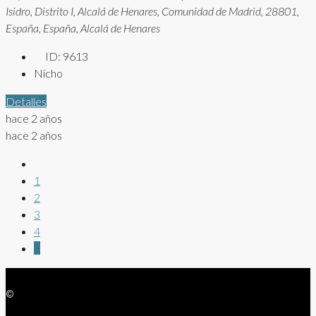
Isidro, Distrito I, Alcalá de Henares, Comunidad de Madrid, 28801,
España, España, Alcalá de Henares
ID:
9613
Nicho
Detalles
hace 2 años
hace 2 años
1
2
3
4
5
©