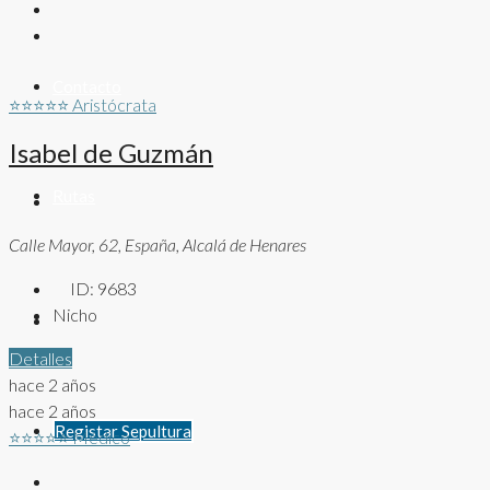
Contacto
⭐⭐⭐⭐⭐
Aristócrata
Isabel de Guzmán
Rutas
Calle Mayor, 62, España, Alcalá de Henares
ID:
9683
Nicho
Detalles
hace 2 años
hace 2 años
Registar Sepultura
⭐⭐⭐⭐⭐
Médico