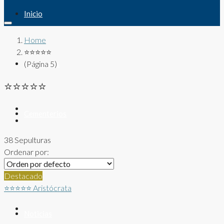
Inicio
Home
⭐⭐⭐⭐⭐
Sepulturas
(Página 5)
⭐⭐⭐⭐⭐
Cementerios
38 Sepulturas
Ordenar por:
Panteones
Destacado
⭐⭐⭐⭐⭐
Aristócrata
Noticias