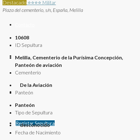
Destacado
⭐⭐⭐⭐
Militar
Plaza del cementerio, s/n, España, Melilla
Contacto
10608
ID Sepultura
Rutas
Melilla, Cementerio de la Purísima Concepción,
Panteón de aviación
Cementerio
De la Aviación
Panteón
Panteón
Tipo de Sepultura
Registar Sepultura
desconocido
Fecha de Nacimiento