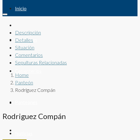
Inicio
Descripción
Sepulturas
Detalles
Situación
Comentarios
Sepulturas Relacionadas
Cementerios
Home
Panteón
Rodriguez Compán
Panteones
Rodriguez Compán
Noticias